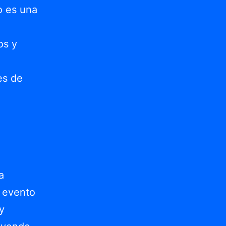
o es una
os y
es de
a
e evento
y