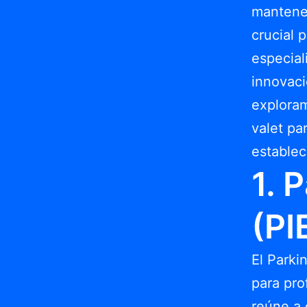
mantener
crucial 
especia
innovaci
exploram
valet pa
establec
1. 
(PI
El Parki
para pro
reúne a 