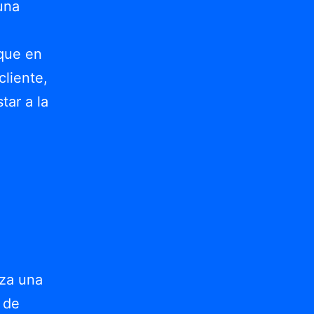
una
oque en
cliente,
tar a la
iza una
 de