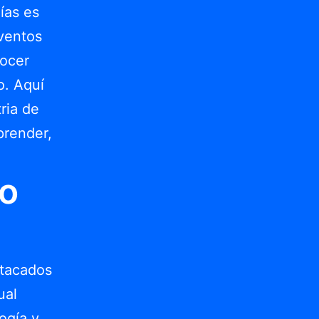
ías es
eventos
nocer
o. Aquí
ria de
prender,
po
stacados
ual
ogía y