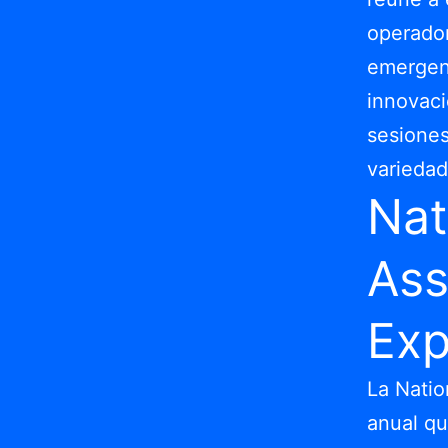
operador
emergent
innovaci
sesiones
variedad
Nat
Ass
Ex
La Natio
anual qu