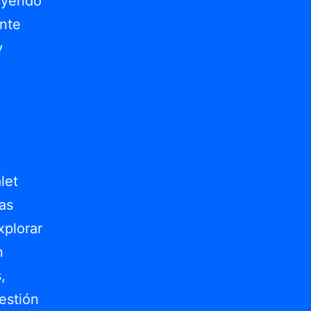
luyendo
ente
y
let
as
xplorar
n
,
estión