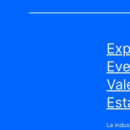
Exp
Eve
Val
Est
La indus