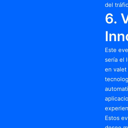
del tráf
6. 
Inn
Este eve
sería el
en valet
tecnolog
automati
aplicaci
experien
Estos ev
desee ma