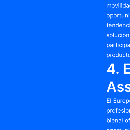
movilida
oportuni
tendenci
solucion
particip
producto
4. 
Ass
El Europ
profesio
bienal o