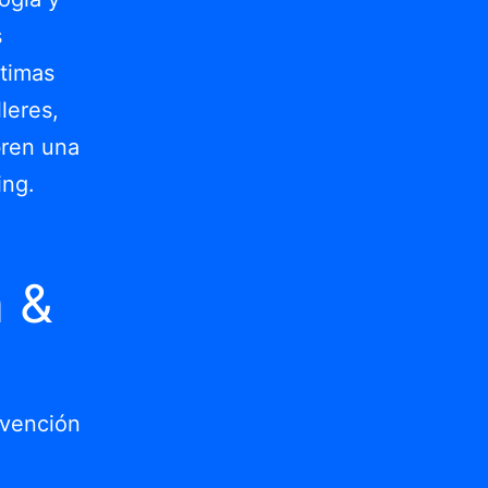
s
ltimas
leres,
bren una
ing.
n &
nvención