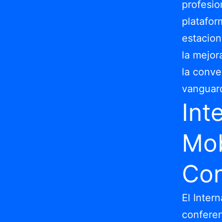
profesio
platafor
estacion
la mejora
la conve
vanguard
Int
Mob
Con
El Inter
conferen