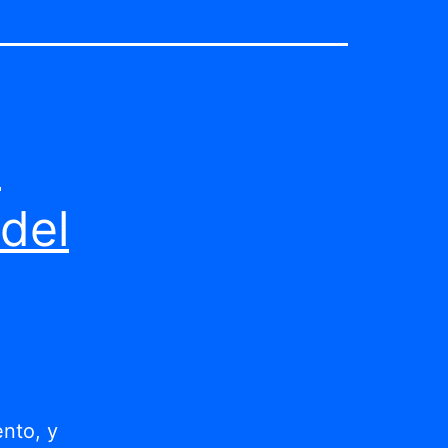
s
 del
ento, y