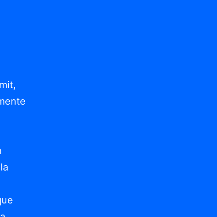
mit,
amente
n
la
que
la