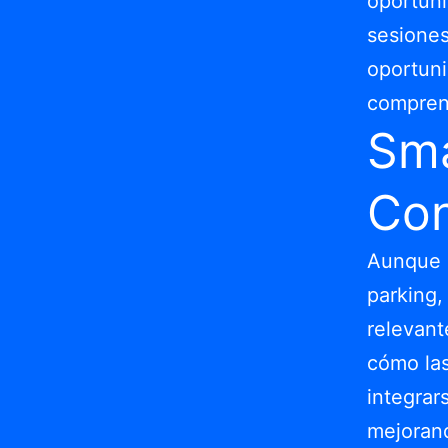
oportuni
sesiones
oportuni
compren
Sma
Con
Aunque n
parking,
relevant
cómo las
integrar
mejorand