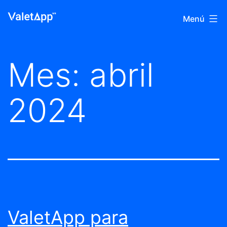
Saltar
Blog
Menú
al
de
contenido
Valet
Mes:
abril
App
2024
ValetApp para