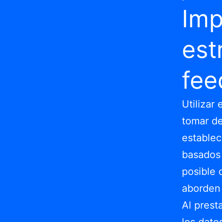
Imp
est
fee
Utilizar
tomar de
establec
basados 
posible 
aborden 
Al prest
los dato