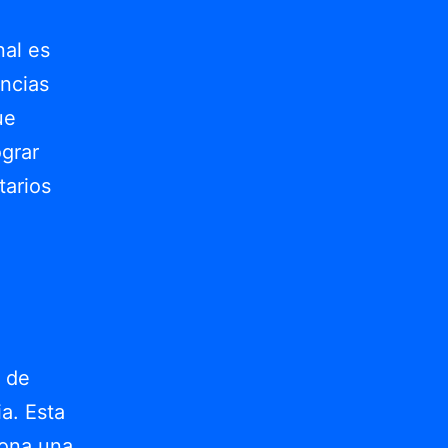
nal es
ncias
ue
ograr
tarios
d de
ia. Esta
iona una