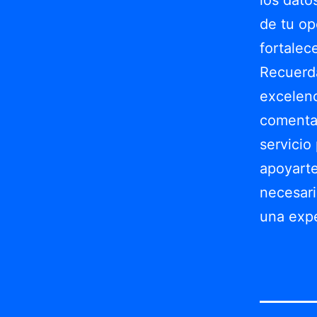
de tu op
fortalec
Recuerda
excelenc
comentar
servicio
apoyarte
necesari
una expe