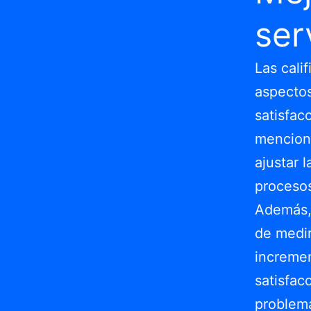
ser
Las cali
aspectos
satisfacc
menciona
ajustar 
procesos
Además, 
de medir
incremen
satisfac
problema