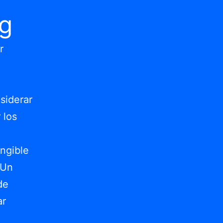
ng
r
a
siderar
 los
ngible
 Un
de
ar