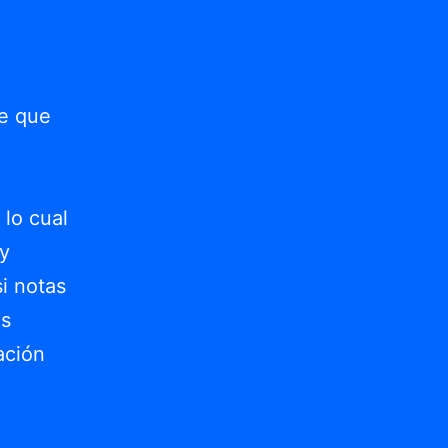
te que
 lo cual
 y
si notas
os
ación