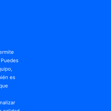
ermite
. Puedes
quipo,
bién es
 que
nalizar
a calidad