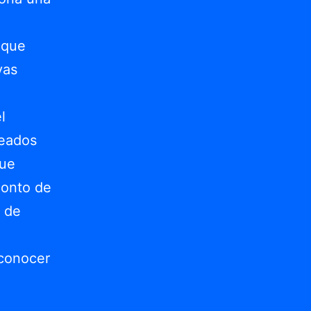
 que
vas
l
leados
que
monto de
a de
econocer