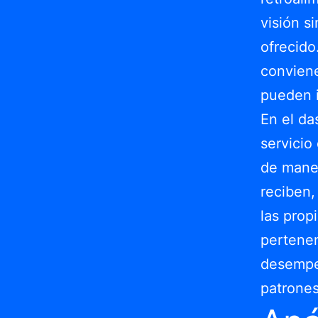
visión s
ofrecido
conviene
pueden i
En el d
servicio
de maner
reciben,
las prop
pertenen
desempe
patrones