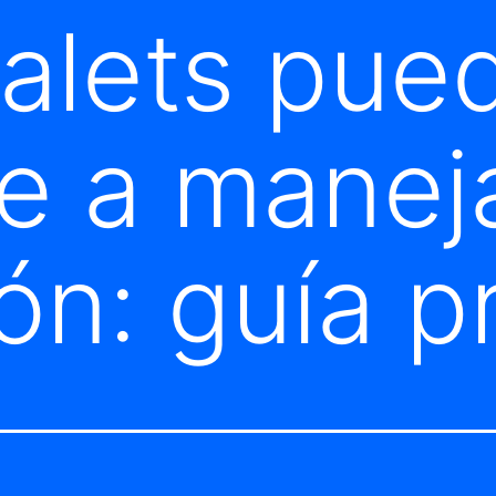
valets pue
e a maneja
ón: guía p