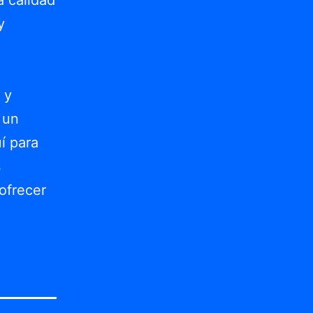
y
 y
 un
í para
s
ofrecer