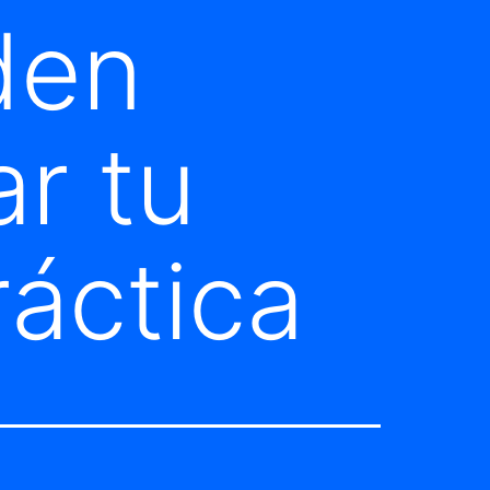
den
r tu
ráctica