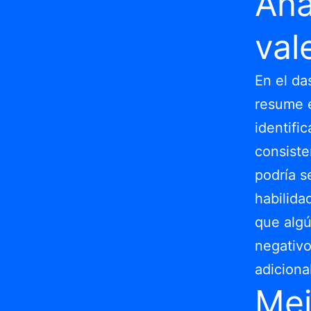
Aná
val
En el d
resume e
identifi
consiste
podría s
habilida
que algú
negativo
adiciona
Mej