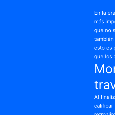
En la er
más impo
que no s
también 
esto es 
que los 
Mon
tra
Al finali
califica
retroali