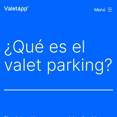
Saltar
Blog
Menú
al
de
contenido
Valet
App
¿Qué es el
valet parking?